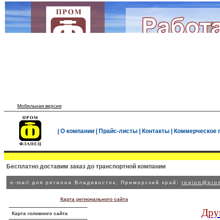
Мобильная версия
|
О компании
|
Прайс-листы
|
Контакты
|
Коммерческое 
Бесплатно доставим заказ до транспортной компании
e-mail для региона Владивосток, Приморский край:
region@prom
Карта регионального сайта
Дру
Карта головного сайта