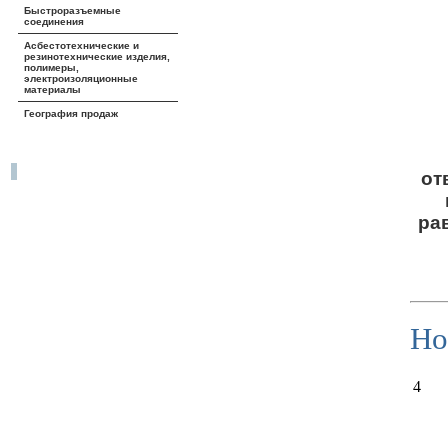
Быстроразъемные
соединения
Асбестотехнические и
резинотехнические изделия,
полимеры,
электроизоляционные
материалы
География продаж
от
ра
Но
4
_________________________________